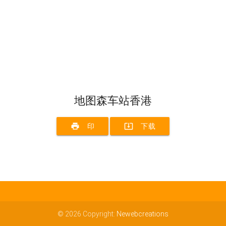
地图森车站香港
print
system_update_alt
印
下载
© 2026 Copyright:
Newebcreations