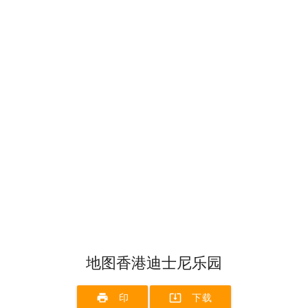
地图香港迪士尼乐园
print
system_update_alt
印
下载