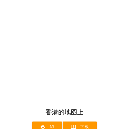
香港的地图上
print
system_update_alt
印
下载