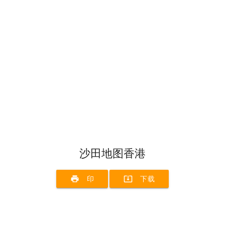
沙田地图香港
print
system_update_alt
印
下载